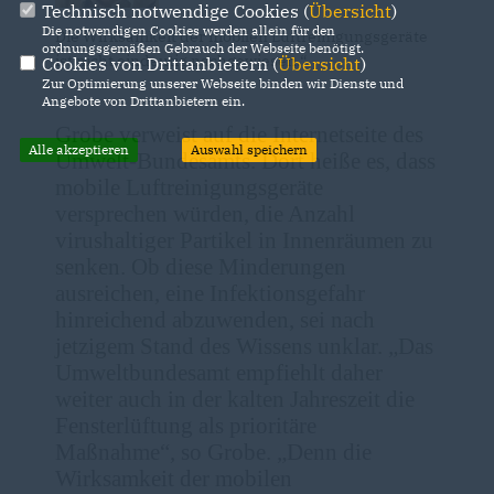
Technisch notwendige Cookies (
Übersicht
)
Die notwendigen Cookies werden allein für den
Die Wirksamkeit der mobilen Luftreinigungsgeräte
ordnungsgemäßen Gebrauch der Webseite benötigt.
ist nicht eindeutig nachgewiesen.“
Cookies von Drittanbietern (
Übersicht
)
Zur Optimierung unserer Webseite binden wir Dienste und
Angebote von Drittanbietern ein.
Grobe verweist auf die Internetseite des
Alle akzeptieren
Auswahl speichern
Umwelt-Bundesamts. Dort heiße es, dass
mobile Luftreinigungsgeräte
versprechen würden, die Anzahl
virushaltiger Partikel in Innenräumen zu
senken. Ob diese Minderungen
ausreichen, eine Infektionsgefahr
hinreichend abzuwenden, sei nach
jetzigem Stand des Wissens unklar. „Das
Umweltbundesamt empfiehlt daher
weiter auch in der kalten Jahreszeit die
Fensterlüftung als prioritäre
Maßnahme“, so Grobe. „Denn die
Wirksamkeit der mobilen