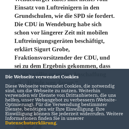
Einsatz von Luftreinigern in den
Grundschulen, wie die SPD sie fordert.
Die CDU in Wendeburg habe sich
schon vor längerer Zeit mit mobilen
Luftreinigungsgeräten beschäftigt,
erklärt Sigurt Grobe,
Fraktionsvorsitzender der CDU, und
sei zu dem Ergebnis gekommen, dass
es eine völlig unnötige Anschaffung
Die Webseite verwendet Cookies
sei. „Hände weg davon.“
Diese Webseite verwendet Cookies, die notwendig
sind, um die Webseite zu nutzen. Weiterhin
verwenden wir Dienste von Drittanbietern, die uns
helfen, unser Webangebot zu verbessern (Website-
Optmierung). Für die Verwendung bestimmter
Dienste, benötigen wir Ihre Einwilligung. Ihre
Einwilligung können Sie jederzeit widerrufen. Weitere
Informationen finden Sie in unserer
Datenschutzerklärung
.