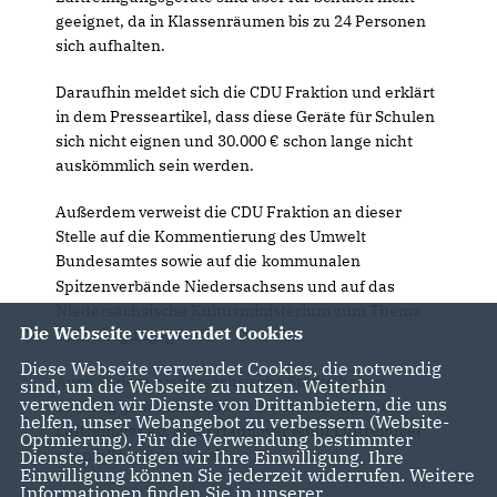
geeignet, da in Klassenräumen bis zu 24 Personen
sich aufhalten.
Daraufhin meldet sich die CDU Fraktion und erklärt
in dem Presseartikel, dass diese Geräte für Schulen
sich nicht eignen und 30.000 € schon lange nicht
auskömmlich sein werden.
Außerdem verweist die CDU Fraktion an dieser
Stelle auf die Kommentierung des Umwelt
Bundesamtes sowie auf die
kommunalen
Spitzenverbände Niedersachsens und auf das
Niedersächsische Kultusministerium zum Thema
Die Webseite verwendet Cookies
Luftreinigungsgeräte.
Diese Webseite verwendet Cookies, die notwendig
Auch andere niedersächsische Städte haben
sind, um die Webseite zu nutzen. Weiterhin
verwenden wir Dienste von Drittanbietern, die uns
Stellung genommen: Stadt Braunschweig lehnt
helfen, unser Webangebot zu verbessern (Website-
Luftreiniger ab, Stadt Hannover lehnt Luftreiniger
Optmierung). Für die Verwendung bestimmter
ebenfalls in Schulen ab.
Dienste, benötigen wir Ihre Einwilligung. Ihre
Einwilligung können Sie jederzeit widerrufen. Weitere
Informationen finden Sie in unserer