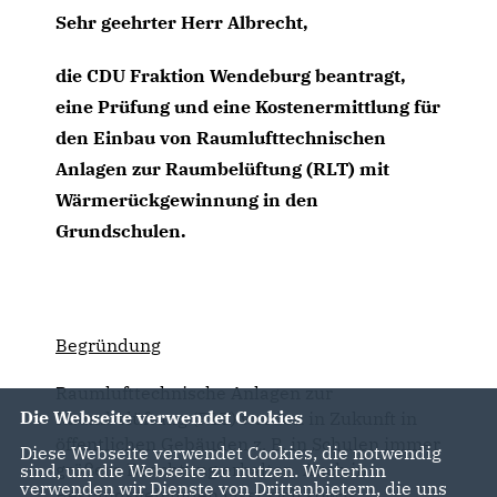
Sehr geehrter Herr Albrecht,
die CDU Fraktion Wendeburg beantragt,
eine Prüfung und eine Kostenermittlung für
den Einbau von Raumlufttechnischen
Anlagen zur Raumbelüftung (RLT) mit
Wärmerückgewinnung in den
Grundschulen.
Begründung
Raumlufttechnische Anlagen zur
Die Webseite verwendet Cookies
Raumbelüftung (RLT) werden in Zukunft in
öffentlichen Gebäuden z. B. in Schulen immer
Diese Webseite verwendet Cookies, die notwendig
größere Beachtung erhalten. Auch in
sind, um die Webseite zu nutzen. Weiterhin
verwenden wir Dienste von Drittanbietern, die uns
Bestandsgebäuden lässt sich sowas