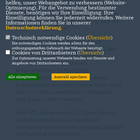
helfen, unser Webangebot zu verbessern (Website-
nachrüsten, auch wenn der Aufwand nicht
Optmierung). Für die Verwendung bestimmter
Dienste, benötigen wir Ihre Einwilligung. Ihre
unerheblich sein kann. Im eingeschossigen
Einwilligung können Sie jederzeit widerrufen. Weitere
Gebäudetrakt der VGS Wendeburg wäre die
Informationen finden Sie in unserer
Datenschutzerklärung
.
Nachrüstung „einfach“.
Technisch notwendige Cookies (
Übersicht
)
Insbesondere in Räumen mit vielen
Die notwendigen Cookies werden allein für den
anwesenden Personen (Schulklassen) kann
ordnungsgemäßen Gebrauch der Webseite benötigt.
Cookies von Drittanbietern (
Übersicht
)
die CO2-Konzentration sehr schnell
Zur Optimierung unserer Webseite binden wir Dienste und
ansteigen. Da CO2 in höheren
Angebote von Drittanbietern ein.
Konzentrationen zu Müdigkeit,
Konzentrationsschwäche und anderen
Alle akzeptieren
Auswahl speichern
Befindlichkeitsstörungen führen kann, muss
das Gas durch ausreichende Lüftung aus
dem Raum entfernt werden.
Aber RTL Anlagen mit H 14 Filter können
auch gleichmäßige und dauerhafte
Absenkung von möglichen Virenbelastungen
der Raumluft sicherstellen.