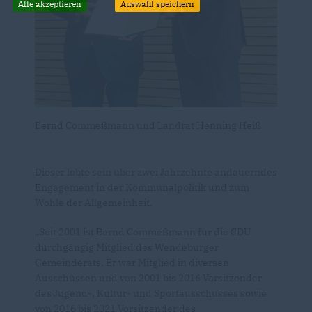
Alle akzeptieren
Auswahl speichern
Bernd Commeßmann und Landrat Henning Heiß
Dieser lobte sein über zwei Jahrzehnte andauerndes
Engagement in der Kommunalpolitik und zum
Wohle der Allgemeinheit.
Seit 2001 ist Bernd Commeßmann für die CDU
durchgängig Mitglied des Wendeburger
Gemeinderats. Er war Mitglied in diversen
Ausschüssen und von 2001 bis 2016 Vorsitzender
des Jugend-, Kultur- und Sportausschusses sowie
von 2016 bis 2021 Vorsitzender des